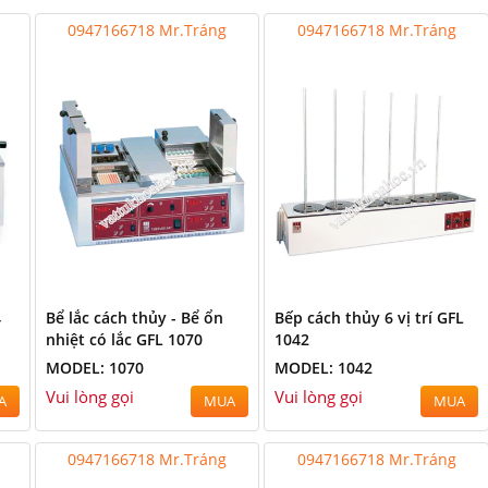
0947166718 Mr.Tráng
0947166718 Mr.Tráng
4
Bể lắc cách thủy - Bể ổn
Bếp cách thủy 6 vị trí GFL
nhiệt có lắc GFL 1070
1042
MODEL: 1070
MODEL: 1042
Vui lòng gọi
Vui lòng gọi
A
MUA
MUA
0947166718 Mr.Tráng
0947166718 Mr.Tráng