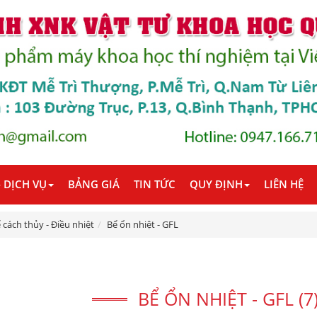
 DỊCH VỤ
BẢNG GIÁ
TIN TỨC
QUY ĐỊNH
LIÊN HỆ
 cách thủy - Điều nhiệt
Bể ổn nhiệt - GFL
BỂ ỔN NHIỆT - GFL (7