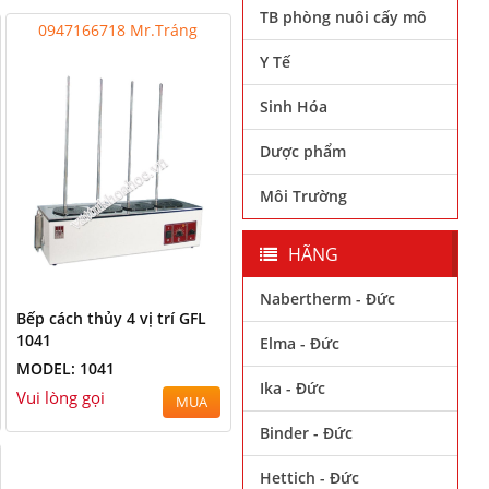
TB phòng nuôi cấy mô
0947166718 Mr.Tráng
Y Tế
Sinh Hóa
Dược phẩm
Môi Trường
HÃNG
Nabertherm - Đức
Bếp cách thủy 4 vị trí GFL
1041
Elma - Đức
MODEL: 1041
Ika - Đức
Vui lòng gọi
MUA
Binder - Đức
Hettich - Đức