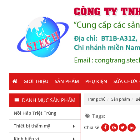
GIỚI THIỆU
SẢN PHẨM
PHỤ KIỆN
SỬA CHỮA -
Trang chủ
Sản phẩm
Bể
DANH MỤC SẢN PHẨM
Nồi Hấp Triệt Trùng
Tags:
Thiết bị thẩm mỹ
Chia sẽ
Kính hiển vi