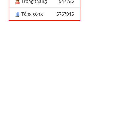
Trong tháng
547795
Tổng cộng
5767945