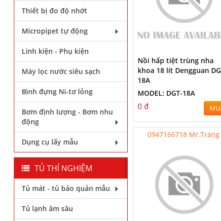
Thiết bị đo độ nhớt
Micropipet tự động
Linh kiện - Phụ kiện
Nồi hấp tiệt trùng nha
khoa 18 lít Dengguan DG
Máy lọc nước siêu sạch
18A
Bình đựng Ni-tơ lỏng
MODEL: DGT-18A
0 đ
MU
Bơm định lượng - Bơm nhu
động
0947166718 Mr.Tráng
Dụng cụ lấy mẫu
TỦ THÍ NGHIỆM
Tủ mát - tủ bảo quản mẫu
Tủ lạnh âm sâu