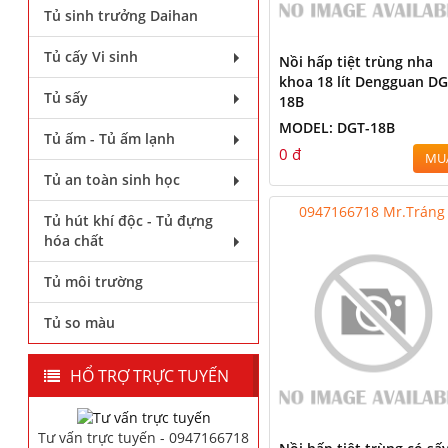
Tủ sinh trưởng Daihan
Tủ cấy Vi sinh
Nồi hấp tiệt trùng nha
khoa 18 lít Dengguan DG
Tủ sấy
18B
MODEL: DGT-18B
Tủ ấm - Tủ ấm lạnh
0 đ
MU
Tủ an toàn sinh học
0947166718 Mr.Tráng
Tủ hút khí độc - Tủ đựng
hóa chất
Tủ môi trường
Tủ so màu
HỔ TRỢ TRỰC TUYẾN
Tư vấn trực tuyến - 0947166718