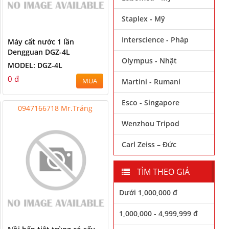
Staplex - Mỹ
Interscience - Pháp
Máy cất nước 1 lần
Dengguan DGZ-4L
Olympus - Nhật
MODEL: DGZ-4L
0 đ
MUA
Martini - Rumani
Esco - Singapore
0947166718 Mr.Tráng
Wenzhou Tripod
Carl Zeiss – Đức
TÌM THEO GIÁ
Dưới 1,000,000 đ
1,000,000 - 4,999,999 đ