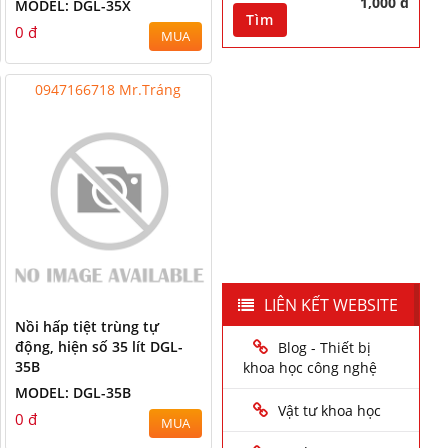
1,000 đ
MODEL: DGL-35X
Tìm
0 đ
MUA
0947166718 Mr.Tráng
LIÊN KẾT WEBSITE
Nồi hấp tiệt trùng tự
động, hiện số 35 lít DGL-
Blog - Thiết bị
35B
khoa học công nghệ
MODEL: DGL-35B
Vật tư khoa học
0 đ
MUA