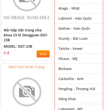
Atago - Nhật
Labtech - Hàn Quốc
Daihan - Hàn Quốc
Nồi hấp tiệt trùng nha
khoa 23 lít Dengguan DGT-
Sturdy - Đài Loan
23B
MODEL: DGT-23B
Taisite - Kewei
0 đ
MUA
Ohaus - Mỹ
0947166718 Mr.Tráng
Biobase
Carbolite - Anh
Fengling - Thượng Hải
Hãng khác
Labomed - Mỹ