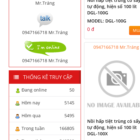
Nồi hấp tiệt trùng có sấ
Mr.Tráng
tự động, hiện số 100 lít
DGL-100G
MODEL: DGL-100G
0 đ
MU
0947166718 Mr.Tráng
0947166718 Mr.Tráng
0947166718 Mr.Tráng
THỐNG KÊ TRUY CẬP
Đang online
50
Hôm nay
5145
Hôm qua
5495
Nồi hấp tiệt trùng có sấ
tự động, hiện số 100 lít
Trong tuần
166805
DGL-100X