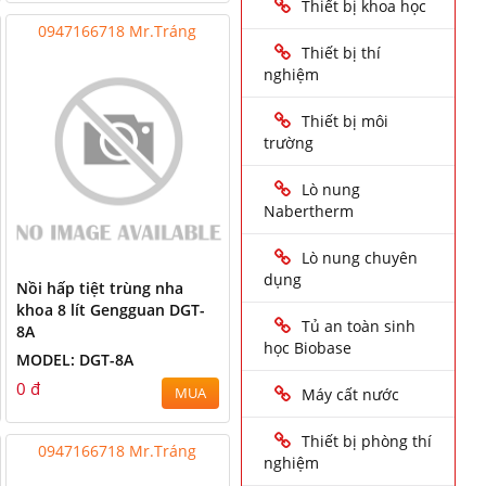
Thiết bị khoa học
0947166718 Mr.Tráng
Thiết bị thí
nghiệm
Thiết bị môi
trường
Lò nung
Nabertherm
Lò nung chuyên
dụng
Nồi hấp tiệt trùng nha
khoa 8 lít Gengguan DGT-
Tủ an toàn sinh
8A
học Biobase
MODEL: DGT-8A
0 đ
MUA
Máy cất nước
Thiết bị phòng thí
0947166718 Mr.Tráng
nghiệm