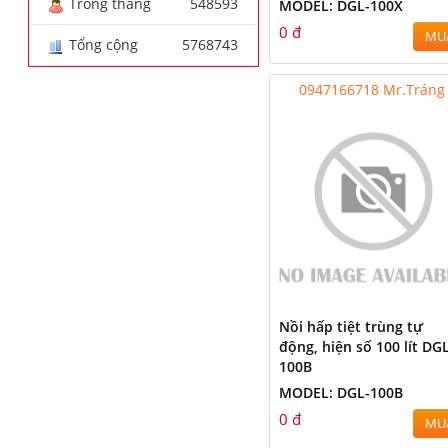
Trong tháng
548593
MODEL: DGL-100X
0 đ
MU
Tổng cộng
5768743
0947166718 Mr.Tráng
Nồi hấp tiệt trùng tự
động, hiện số 100 lít DG
100B
MODEL: DGL-100B
0 đ
MU