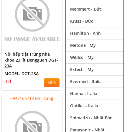
Memmert - Đức
Kruss - Đức
Hamilton - Anh
Metone - Mỹ
Nồi hấp tiệt trùng nha
Wildco - Mỹ
khoa 23 lít Dengguan DGT-
23A
Extech - Mỹ
MODEL: DGT-23A
0 đ
Evermed - Italia
MUA
Hanna - Italia
0947166718 Mr.Tráng
Optika – Italia
Shimadzu - Nhật Bản
Panasonic - Nhật