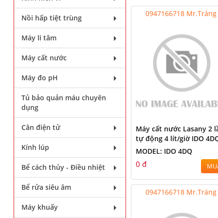
0947166718 Mr.Tráng
Nồi hấp tiệt trùng
Máy li tâm
Máy cất nước
Máy đo pH
Tủ bảo quản máu chuyên
dụng
Cân điện tử
Máy cất nước Lasany 2 l
tự động 4 lít/giờ IDO 4D
Kính lúp
MODEL: IDO 4DQ
0 đ
MU
Bể cách thủy - Điều nhiệt
Bể rửa siêu âm
0947166718 Mr.Tráng
Máy khuấy