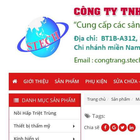
GIỚI THIỆU
SẢN PHẨM
PHỤ KIỆN
SỬA CHỮA -
Trang chủ
Sản phẩm
Má
DANH MỤC SẢN PHẨM
Nồi Hấp Triệt Trùng
Tags:
Thiết bị thẩm mỹ
Chia sẽ
Kính hiển vi