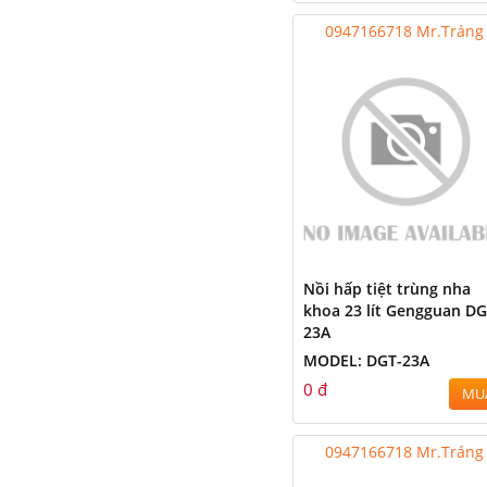
0947166718 Mr.Tráng
Nồi hấp tiệt trùng nha
khoa 23 lít Gengguan DG
23A
MODEL: DGT-23A
0 đ
MU
0947166718 Mr.Tráng