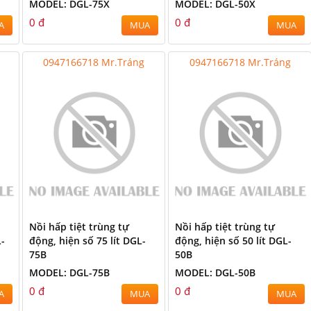
MODEL: DGL-75X
MODEL: DGL-50X
0 đ
0 đ
A
MUA
MUA
0947166718 Mr.Tráng
0947166718 Mr.Tráng
Nồi hấp tiệt trùng tự
Nồi hấp tiệt trùng tự
L-
động, hiện số 75 lít DGL-
động, hiện số 50 lít DGL-
75B
50B
MODEL: DGL-75B
MODEL: DGL-50B
0 đ
0 đ
A
MUA
MUA