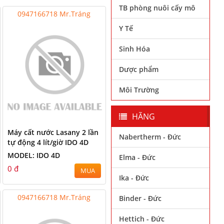
TB phòng nuôi cấy mô
0947166718 Mr.Tráng
Y Tế
Sinh Hóa
Dược phẩm
Môi Trường
HÃNG
Máy cất nước Lasany 2 lần
Nabertherm - Đức
tự động 4 lít/giờ IDO 4D
MODEL: IDO 4D
Elma - Đức
0 đ
MUA
Ika - Đức
0947166718 Mr.Tráng
Binder - Đức
Hettich - Đức