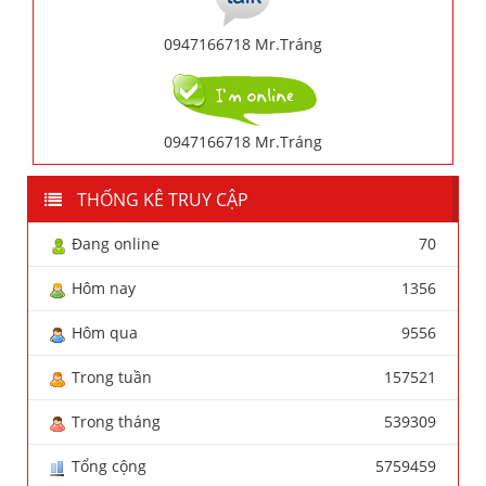
0947166718 Mr.Tráng
0947166718 Mr.Tráng
THỐNG KÊ TRUY CẬP
Đang online
70
Hôm nay
1356
Hôm qua
9556
Trong tuần
157521
Trong tháng
539309
Tổng cộng
5759459