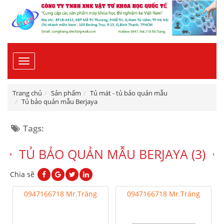
Toggle
navigation
Trang chủ
Sản phẩm
Tủ mát - tủ bảo quản mẫu
Tủ bảo quản mẫu Berjaya
Tags:
TỦ BẢO QUẢN MẪU BERJAYA (3)
Chia sẽ
0947166718 Mr.Tráng
0947166718 Mr.Tráng