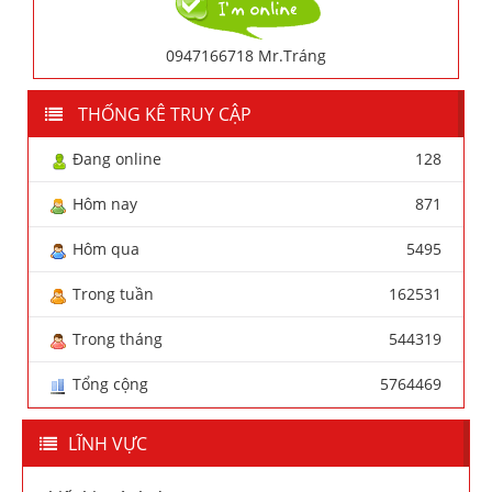
0947166718 Mr.Tráng
THỐNG KÊ TRUY CẬP
Đang online
128
Hôm nay
871
Hôm qua
5495
Trong tuần
162531
Trong tháng
544319
Tổng cộng
5764469
LĨNH VỰC