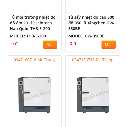
Tủ môi trường nhiệt độ -
Tủ sấy nhiệt độ cao 500
độ ẩm 201 lít Jeiotech
độ 350 lít Xingchen GW-
Hàn Quốc TH3-E-200
350BE
MODEL: TH3-E-200
MODEL: GW-350BE
0 đ
0 đ
MUA
MUA
0947166718 Mr.Tráng
0947166718 Mr.Tráng