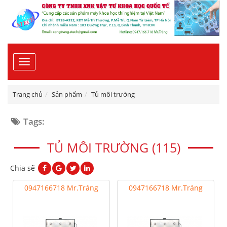
Toggle
navigation
Trang chủ
Sản phẩm
Tủ môi trường
Tags:
TỦ MÔI TRƯỜNG (115)
Chia sẽ
0947166718 Mr.Tráng
0947166718 Mr.Tráng