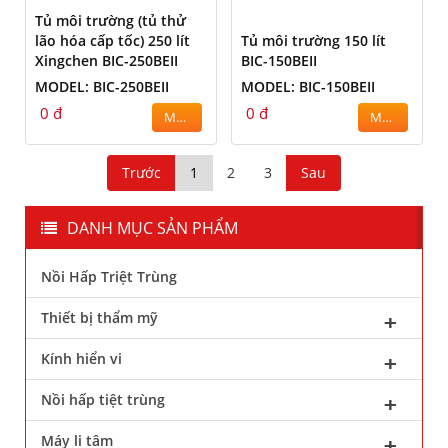
Tủ môi trường (tủ thử
lão hóa cấp tốc) 250 lít
Tủ môi trường 150 lít
Xingchen BIC-250BEII
BIC-150BEII
MODEL: BIC-250BEII
MODEL: BIC-150BEII
0 đ
0 đ
MUA
MUA
Trước
1
2
3
Sau
DANH MỤC SẢN PHẨM
Nồi Hấp Triệt Trùng
Thiết bị thẩm mỹ
Kính hiển vi
Nồi hấp tiệt trùng
Máy li tâm