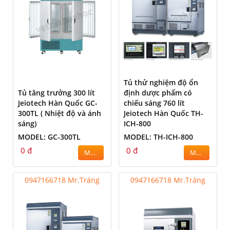
Tủ thử nghiệm độ ổn
Tủ tăng trưởng 300 lít
định dược phẩm có
Jeiotech Hàn Quốc GC-
chiếu sáng 760 lít
300TL ( Nhiệt độ và ánh
Jeiotech Hàn Quốc TH-
sáng)
ICH-800
MODEL: GC-300TL
MODEL: TH-ICH-800
0 đ
0 đ
MUA
MUA
0947166718 Mr.Tráng
0947166718 Mr.Tráng