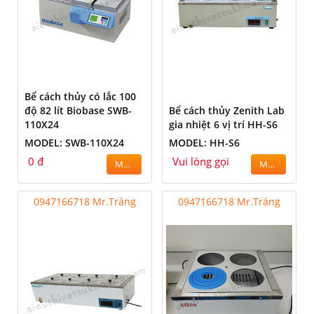
Bể cách thủy có lắc 100
độ 82 lít Biobase SWB-
Bể cách thủy Zenith Lab
110X24
gia nhiệt 6 vị trí HH-S6
MODEL: SWB-110X24
MODEL: HH-S6
0 đ
Vui lòng gọi
MUA
MUA
0947166718 Mr.Tráng
0947166718 Mr.Tráng