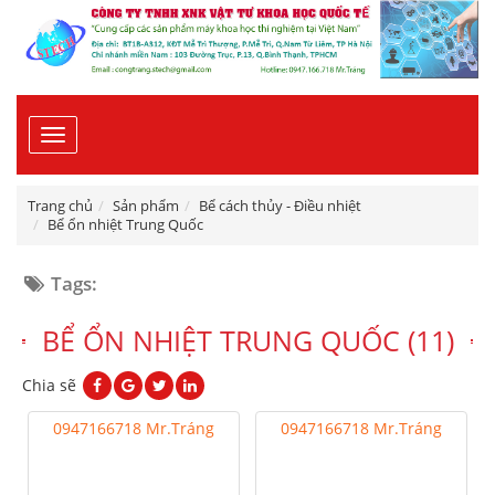
Toggle
navigation
Trang chủ
Sản phẩm
Bể cách thủy - Điều nhiệt
Bể ổn nhiệt Trung Quốc
Tags:
BỂ ỔN NHIỆT TRUNG QUỐC (11)
Chia sẽ
0947166718 Mr.Tráng
0947166718 Mr.Tráng