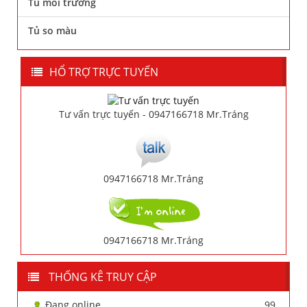
Tủ môi trường
Tủ so màu
HỔ TRỢ TRỰC TUYẾN
Tư vấn trực tuyến - 0947166718 Mr.Tráng
0947166718 Mr.Tráng
0947166718 Mr.Tráng
THỐNG KÊ TRUY CẬP
Đang online
99