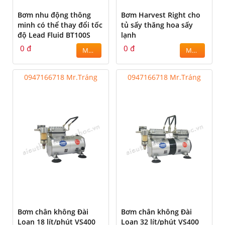
Bơm nhu động thông
Bơm Harvest Right cho
minh có thể thay đổi tốc
tủ sấy thăng hoa sấy
độ Lead Fluid BT100S
lạnh
0 đ
0 đ
MUA
MUA
0947166718 Mr.Tráng
0947166718 Mr.Tráng
Bơm chân không Đài
Bơm chân không Đài
Loan 18 lít/phút VS400
Loan 32 lít/phút VS400