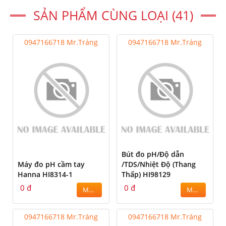
SẢN PHẨM CÙNG LOẠI (41)
0947166718 Mr.Tráng
0947166718 Mr.Tráng
Bút đo pH/Độ dẫn
Máy đo pH cầm tay
/TDS/Nhiệt Độ (Thang
Hanna HI8314-1
Thấp) HI98129
0 đ
0 đ
MUA
MUA
0947166718 Mr.Tráng
0947166718 Mr.Tráng