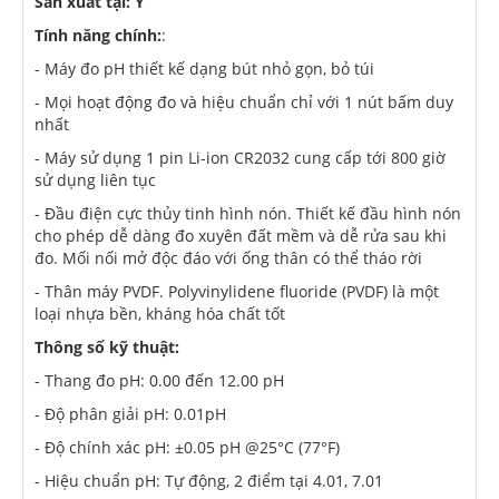
Sản xuất tại: Ý
Tính năng chính:
:
- Máy đo pH thiết kế dạng bút nhỏ gọn, bỏ túi
- Mọi hoạt động đo và hiệu chuẩn chỉ với 1 nút bấm duy
nhất
- Máy sử dụng 1 pin Li-ion CR2032 cung cấp tới 800 giờ
sử dụng liên tục
- Đầu điện cực thủy tinh hình nón. Thiết kế đầu hình nón
cho phép dễ dàng đo xuyên đất mềm và dễ rửa sau khi
đo. Mối nối mở độc đáo với ống thân có thể tháo rời
- Thân máy PVDF. Polyvinylidene fluoride (PVDF) là một
loại nhựa bền, kháng hóa chất tốt
Thông số kỹ thuật:
- Thang đo pH: 0.00 đến 12.00 pH
- Độ phân giải pH: 0.01pH
- Độ chính xác pH: ±0.05 pH @25°C (77°F)
- Hiệu chuẩn pH: Tự động, 2 điểm tại 4.01, 7.01