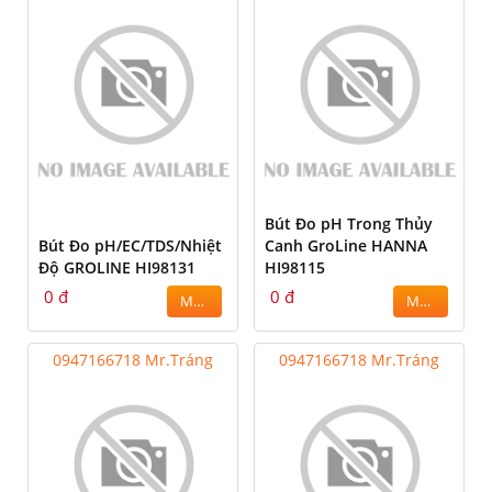
Bút Đo pH Trong Thủy
Bút Đo pH/EC/TDS/Nhiệt
Canh GroLine HANNA
Độ GROLINE HI98131
HI98115
0 đ
0 đ
MUA
MUA
0947166718 Mr.Tráng
0947166718 Mr.Tráng