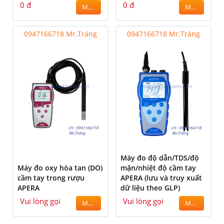
0 đ
0 đ
MUA
MUA
0947166718 Mr.Tráng
0947166718 Mr.Tráng
Máy đo độ dẫn/TDS/độ
Máy đo oxy hòa tan (DO)
mặn/nhiệt độ cầm tay
cầm tay trong rượu
APERA (lưu và truy xuất
APERA
dữ liệu theo GLP)
Vui lòng gọi
Vui lòng gọi
MUA
MUA