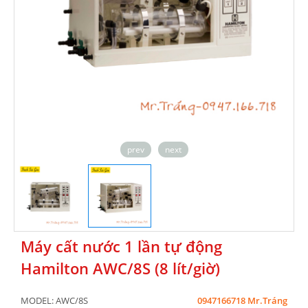
prev
next
Máy cất nước 1 lần tự động
Hamilton AWC/8S (8 lít/giờ)
MODEL:
AWC/8S
0947166718 Mr.Tráng