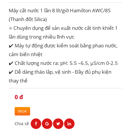
Máy cất nước 1 lần 8 lít/giờ Hamilton AWC/8S
(Thanh đốt Silica)
⭐️ Chuyên dụng để sản xuất nước cất tinh khiết 1
lần dùng trong nhiều lĩnh vực
✔️ Máy tự động được kiểm soát bằng phao nước,
cảm biến nhiệt
✔️ Chất lượng nước ra: pH: 5.5 –6.5, μS/cm 0-2.5
✔️ Dễ dàng tháo lắp, vệ sinh - Đầy đủ phụ kiện
thay thế
0 đ
MUA
Chia sẽ