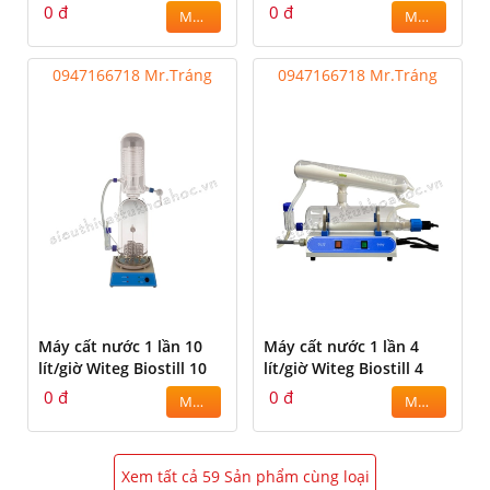
0 đ
0 đ
MUA
MUA
0947166718 Mr.Tráng
0947166718 Mr.Tráng
Máy cất nước 1 lần 10
Máy cất nước 1 lần 4
lít/giờ Witeg Biostill 10
lít/giờ Witeg Biostill 4
0 đ
0 đ
MUA
MUA
Xem tất cả 59 Sản phẩm cùng loại