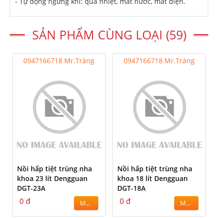
- Tự động ngừng khi: quá nhiệt, mất nước, mất điện.
SẢN PHẨM CÙNG LOẠI (59)
0947166718 Mr.Tráng
0947166718 Mr.Tráng
Nồi hấp tiệt trùng nha
Nồi hấp tiệt trùng nha
khoa 23 lít Dengguan
khoa 18 lít Dengguan
DGT-23A
DGT-18A
0 đ
0 đ
MUA
MUA